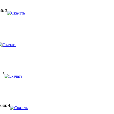
й: 3
: 5
ий: 4