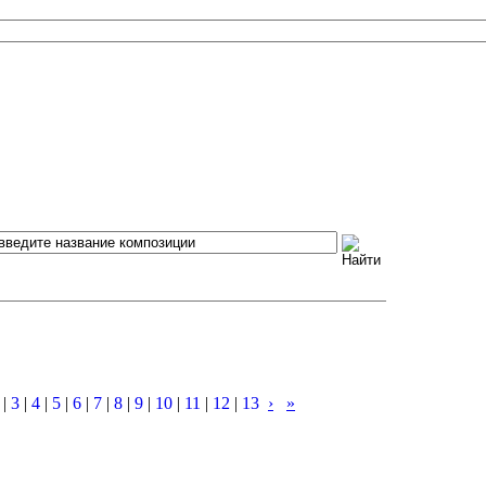
|
3
|
4
|
5
|
6
|
7
|
8
|
9
|
10
|
11
|
12
|
13
›
»