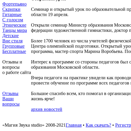
Фортепьяно
Скрипки
Семинар и открытый урок по образовательной пр
Гитарные
области 19 апреля.
С голосом
Этнические
Открыли семинар Министр образования Московск
Танцы мира
федерации художественной гимнастики, доктор 
Детские
Вне стиля
Более 1700 человек из числа учителей физическ
Групповые
Центра олимпийской подготовки. Открытый урок
Бесплатные
программа, мастер спорта Марина Воробьева. По
Отзывы и
Интерес к программе со стороны педагогов был 
вопросы
образования Московской области.
о работе сайта
Вчера педагоги на практике увидели как проводи
провести обучение по программе всех педагогов 
Отзывы
Большое спасибо всем, кто помогал в организаци
Ваши
жизнь ярче!
вопросы
архив новостей
информация 
«Магия Звука studio» 2008-2021
Главная
•
Как скачать?
•
Регист