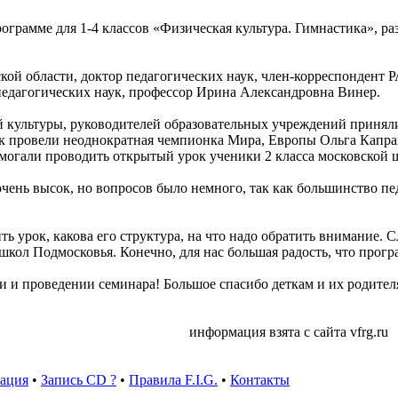
ограмме для 1-4 классов «Физическая культура. Гимнастика», 
ой области, доктор педагогических наук, член-корреспондент 
педагогических наук, профессор Ирина Александровна Винер.
ой культуры, руководителей образовательных учреждений приня
 провели неоднократная чемпионка Мира, Европы Ольга Капрано
могали проводить открытый урок ученики 2 класса московской 
очень высок, но вопросов было немного, так как большинство 
ть урок, какова его структура, на что надо обратить внимание
школ Подмосковья. Конечно, для нас большая радость, что прог
и и проведении семинара! Большое спасибо деткам и их родител
взята с сайта vfrg.ru
рация
•
Запись CD ?
•
Правила F.I.G.
•
Контакты