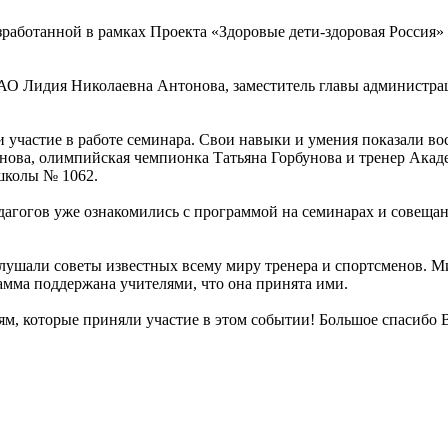
разработанной в рамках Проекта «Здоровые дети-здоровая Росс
РАО Лидия Николаевна Антонова, заместитель главы администр
ли участие в работе семинара. Свои навыки и умения показали
ва, олимпийская чемпионка Татьяна Горбунова и тренер Академ
школы № 1062.
педагогов уже ознакомились с программой на семинарах и сове
. Слушали советы известных всему миру тренера и спортсменов. 
рамма поддержана учителями, что она принята ими.
ям, которые приняли участие в этом событии! Большое спасибо 