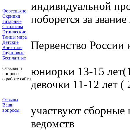
индивидуальной про
Фортепьяно
поборется за звани
Скрипки
Гитарные
С голосом
Этнические
Танцы мира
Первенство России 
Детские
Вне стиля
Групповые
Бесплатные
юниорки 13-15 лет(1
Отзывы и
вопросы
о работе сайта
девочки 11-12 лет ( 
Отзывы
Ваши
участвуют сборные 
вопросы
ведомств